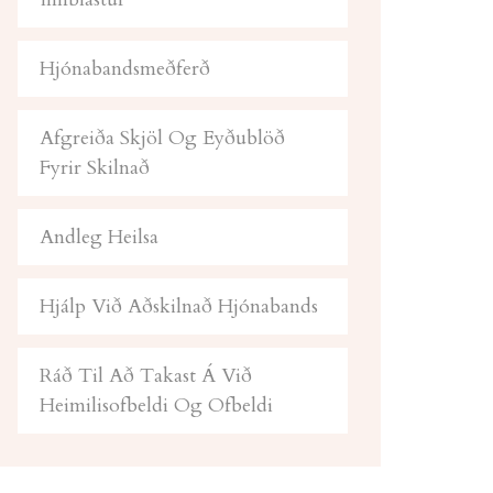
Hjónabandsmeðferð
Afgreiða Skjöl Og Eyðublöð
Fyrir Skilnað
Andleg Heilsa
Hjálp Við Aðskilnað Hjónabands
Ráð Til Að Takast Á Við
Heimilisofbeldi Og Ofbeldi