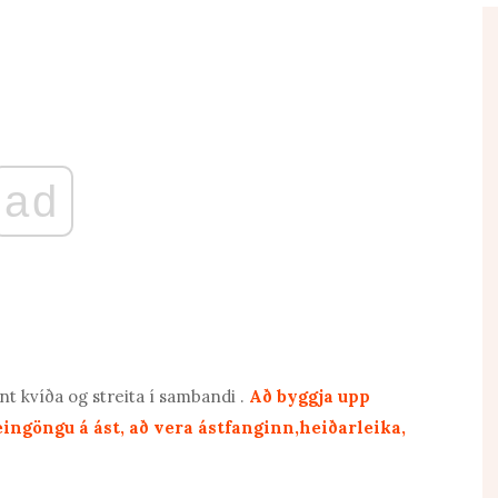
ad
nt kvíða og
streita í sambandi
.
Að byggja upp
eingöngu á ást, að vera ástfanginn,
heiðarleika,