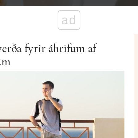
ad
rða fyrir áhrifum af
lum