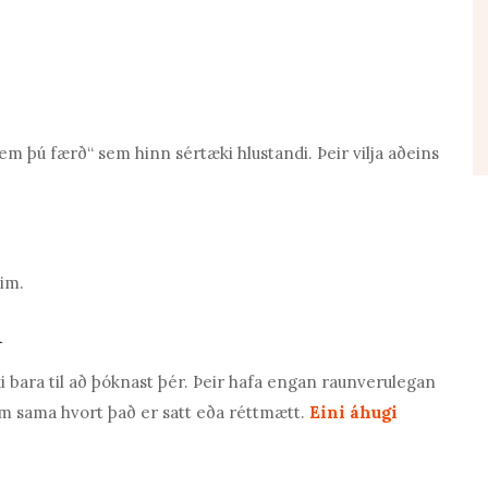
m þú færð“ sem hinn sértæki hlustandi. Þeir vilja aðeins
eim.
n
ki bara til að þóknast þér. Þeir hafa engan raunverulegan
im sama hvort það er satt eða réttmætt.
Eini áhugi