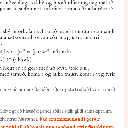
r auðveldlega valdið og boðið
tilfinningaleg mál að
unar að stefnumót, tækifæri, símtal eða atburður sé
ja skýr mörk. Jafnvel þó að þú sért sundur í sambandi
 að utanaðkomandi örvun eða ánægju frá annarri
r.
hvort það er fjarstæða eða ekki.
ck) 12 (/ block)
em hægt er að gera með
að leysa átök þín
,
a með samúð, koma á og auka traust, koma í veg fyrir
 þess að annar eða báðir aðilar geta truflað hvort annað
lvægt að hlutaðeigandi aðilar skilji gildi samskipta um
lvirkrar hlustunar.
Það eru mismunandi gerðir
t tæki til að byggja upp samband eftir fjarskiptum.