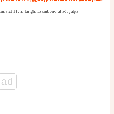
narstíl fyrir langlínusambönd til að hjálpa
ad