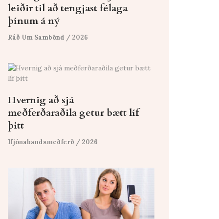
leiðir til að tengjast félaga
þínum á ný
Ráð Um Sambönd
/ 2026
Hvernig að sjá
meðferðaraðila getur bætt líf
þitt
Hjónabandsmeðferð
/ 2026