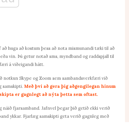
f að huga að kostum þess að nota mismunandi tæki til að
a eða vin. Þú getur notað sms, myndband og raddspjall til
ri á viðeigandi hátt.
með notkun Skype og Zoom sem sambandsverkfæri við
g samskipti.
Með því að gera þig aðgengilegan hinum
ipta er gagnlegt að nýta þetta sem oftast.
g náið fjarsamband. Jafnvel þegar þið getið ekki verið
band ykkar. Fjarlæg samskipti geta verið gagnleg með