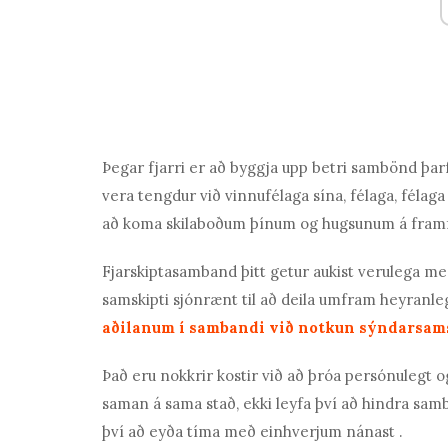
Þegar fjarri er að byggja upp betri sambönd þar
vera tengdur við vinnufélaga sína, félaga, félag
að koma skilaboðum þínum og hugsunum á framfæ
Fjarskiptasamband þitt getur aukist verulega 
samskipti sjónrænt til að deila umfram heyranle
aðilanum í sambandi við notkun sýndarsamsk
Það eru nokkrir kostir við að þróa persónulegt o
saman á sama stað, ekki leyfa því að hindra sam
því að eyða tíma með einhverjum nánast
.