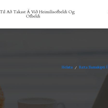
Til Að Takast Á Við Heimilisofbeldi Og
Ofbeldi
Helsta
Bæta Samskipti 
/