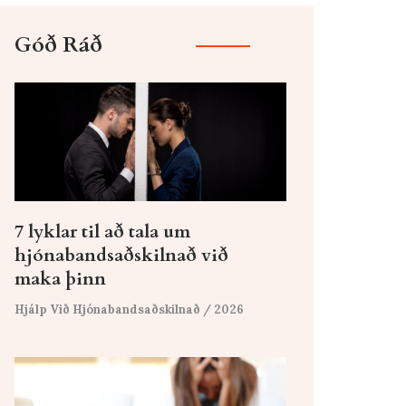
Góð Ráð
7 lyklar til að tala um
hjónabandsaðskilnað við
maka þinn
Hjálp Við Hjónabandsaðskilnað
/ 2026