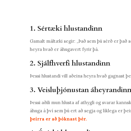
1. Sértæki hlustandinn
Gamalt máltæki segir: „Það sem þú sérð er það se
heyra hvað er áhugavert fyrir þá.
2. Sjálfhverfi hlustandinn
Þessi hlustandi vill aðeins heyra hvað gagnast þ
3. Veisluþjónustan áheyrandin
Þessi aðili mun hlusta af athygli og svarar kanns
áhuga á því sem þú ert að segja og líklega er þe
þeirra er að þóknast þér.