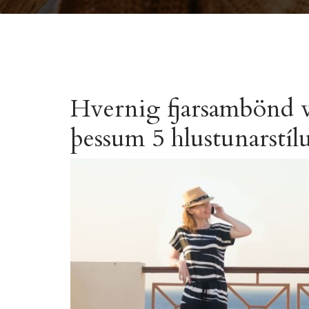
Hvernig fjarsambönd ve
þessum 5 hlustunarstí