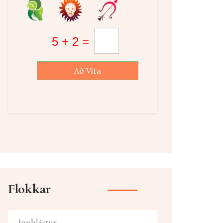
Að Vita
Flokkar
Innblástur