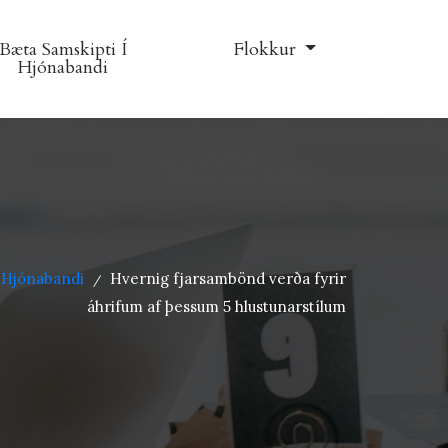
Bæta Samskipti Í
Flokkur
Hjónabandi
Í Hjónabandi
Hvernig fjarsambönd verða fyrir
/
áhrifum af þessum 5 hlustunarstílum