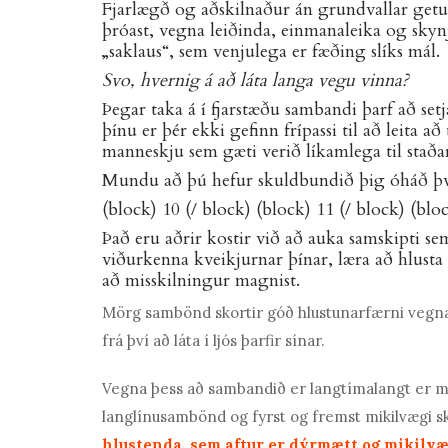
Fjarlægð og aðskilnaður án grundvallar getu
þróast,
vegna leiðinda, einmanaleika og skynj
„saklaus“, sem venjulega er fæðing slíks
mál.
Svo, hvernig á að láta langa vegu vinna?
Þegar taka á í fjarstæðu sambandi þarf að set
þínu er þér ekki gefinn frípassi til að leita
manneskju sem gæti verið líkamlega til staða
Mundu að þú hefur skuldbundið þig óháð því 
(block) 10 (/ block) (block) 11 (/ block) (blo
Það eru aðrir kostir við að auka samskipti s
viðurkenna kveikjurnar þínar, læra að hlust
að misskilningur magnist.
Mörg sambönd skortir
góð hlustunarfærni
vegna
frá því að láta í ljós þarfir sínar.
Vegna þess að sambandið er langtímalangt er miki
langlínusambönd og fyrst og fremst mikilvægi ski
hlustenda, sem aftur er dýrmætt og mikilvæg