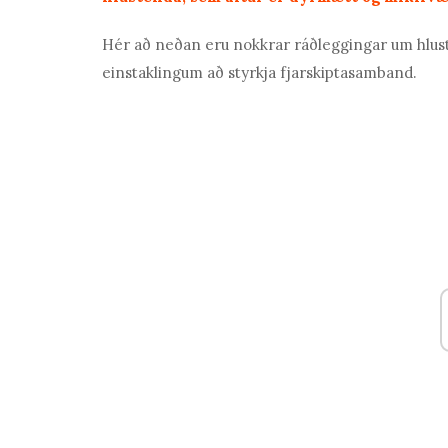
Hér að neðan eru nokkrar ráðleggingar um hlustu
einstaklingum að styrkja fjarskiptasamband.