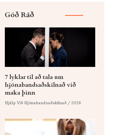
Góð Ráð
7 lyklar til að tala um
hjónabandsaðskilnað við
maka þinn
Hjálp Við Hjónabandsaðskilnað
/ 2026