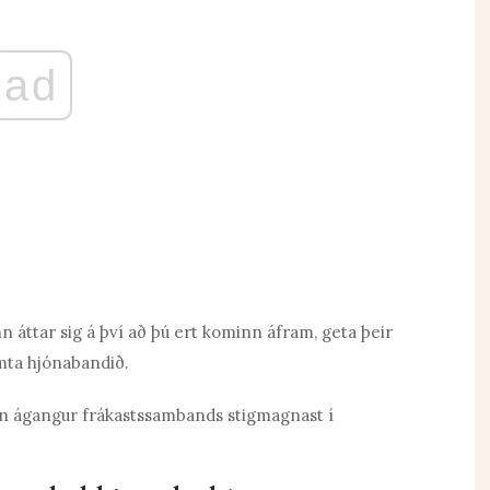
ad
 áttar sig á því að þú ert kominn áfram, geta þeir
imta hjónabandið.
en ágangur frákastssambands stigmagnast í