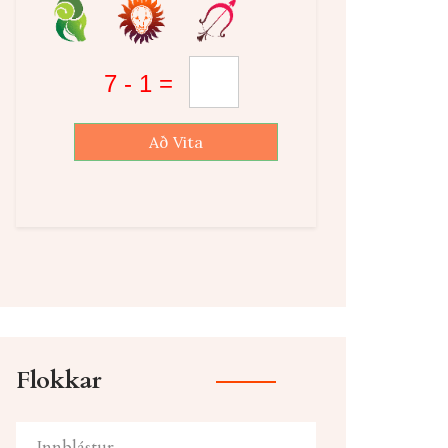
Að Vita
Flokkar
Innblástur