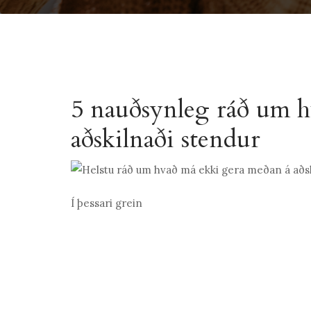
5 nauðsynleg ráð um h
aðskilnaði stendur
Í þessari grein