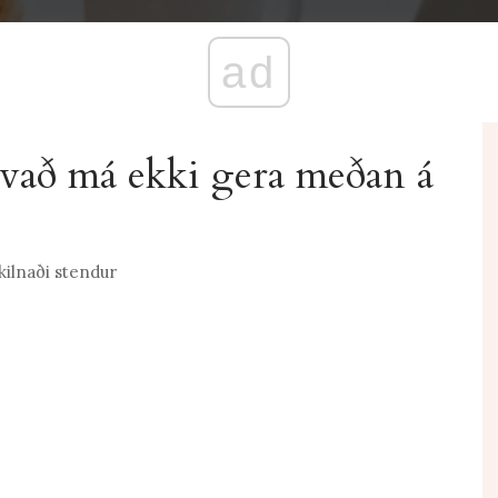
ad
vað má ekki gera meðan á