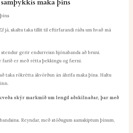
án samþykkis maka þíns
já, skaltu taka tillit til eftirfarandi ráðs um hvað má
 stendur gerir endurreisn hjónabands að bruni.
 farið er með rétta þekkingu og færni.
l að taka rökrétta ákvörðun án áhrifa maka þíns.
Haltu
inn.
ákveða skýr markmið um lengd aðskilnaðar, þar með
.
mbandsins.
Reyndar, með stöðugum samskiptum þínum,