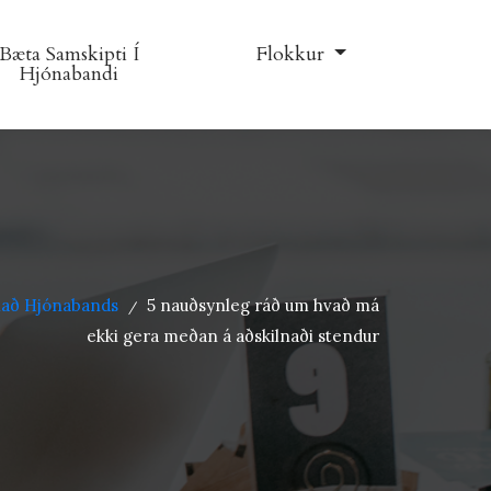
Bæta Samskipti Í
Flokkur
Hjónabandi
lnað Hjónabands
5 nauðsynleg ráð um hvað má
/
ekki gera meðan á aðskilnaði stendur