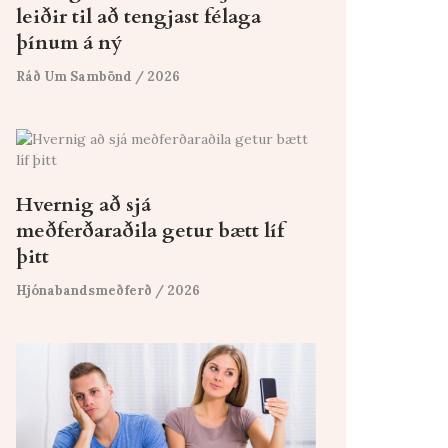
leiðir til að tengjast félaga
þínum á ný
Ráð Um Sambönd
/ 2026
Hvernig að sjá
meðferðaraðila getur bætt líf
þitt
Hjónabandsmeðferð
/ 2026