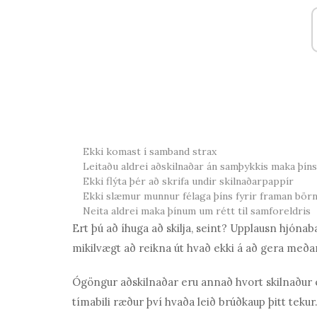
Ekki komast í samband strax
Leitaðu aldrei aðskilnaðar án samþykkis maka þíns
Ekki flýta þér að skrifa undir skilnaðarpappír
Ekki slæmur munnur félaga þíns fyrir framan börn
Neita aldrei maka þínum um rétt til samforeldris
Ert þú að íhuga að skilja, seint? Upplausn hjóna
mikilvægt að reikna út hvað ekki á að gera meðan
Ógöngur aðskilnaðar eru annað hvort skilnaður 
tímabili ræður því hvaða leið brúðkaup þitt teku