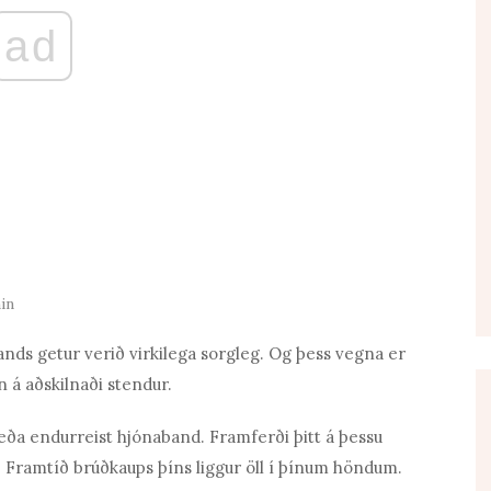
ad
in
bands getur verið virkilega sorgleg. Og þess vegna er
 á aðskilnaði stendur.
eða endurreist hjónaband. Framferði þitt á þessu
r. Framtíð brúðkaups þíns liggur öll í þínum höndum.