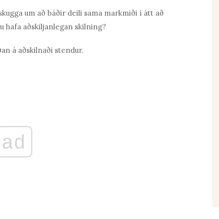
skugga um að báðir deili sama markmiði í átt að
u hafa aðskiljanlegan skilning?
an á aðskilnaði stendur.
ad