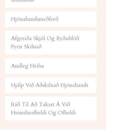
Hjónabandsmeðferð
Afgreiða Skjöl Og Eyðublöð
Fyrir Skilnað
Andleg Heilsa
Hjálp Við Aðskilnað Hjónabands
Ráð Til Að Takast Á Við
Heimilisofbeldi Og Ofbeldi