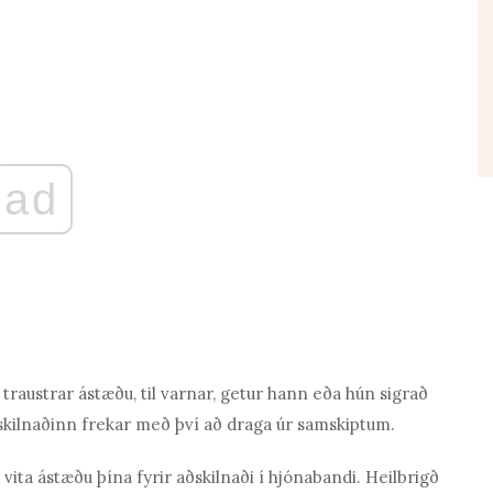
ad
 traustrar ástæðu, til varnar, getur hann eða hún sigrað
ðskilnaðinn frekar með því að draga úr samskiptum.
ta ástæðu þína fyrir aðskilnaði í hjónabandi. Heilbrigð