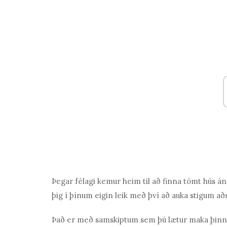
Þegar félagi kemur heim til að finna tómt hús án
þig í þínum eigin leik með því að auka stigum a
Það er með samskiptum sem þú lætur maka þinn vi