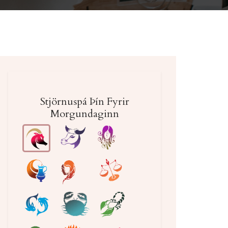
Stjörnuspá Þín Fyrir
Morgundaginn