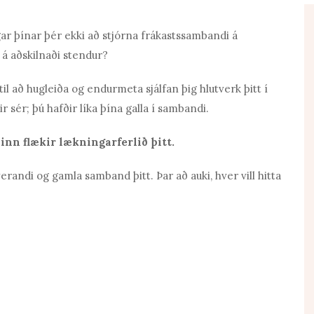
ngar þínar þér ekki að stjórna frákastssambandi á
 á aðskilnaði stendur?
il að hugleiða og endurmeta sjálfan þig hlutverk þitt í
r sér; þú hafðir líka þína galla í sambandi.
ðinn flækir lækningarferlið þitt.
úverandi og gamla samband þitt.
Þar að auki, hver vill hitta