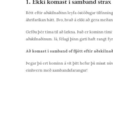
1. Ekki komast í samband strax
Rétt eftir aðskilnaðinn leyfa óstöðugar tilfinni
áhrifaríkan hátt. Svo, hvað á ekki að gera meðan
Gefðu þér tíma til að lækna. Það er kominn tími t
aðskilnaðinum. Já, félagi þinn gæti haft rangt fyri
Að komast í samband of fljótt eftir aðskilna
Þegar þú ert kominn á vit þitt hefur þú misst n
einhvern með sambandsfarangur!