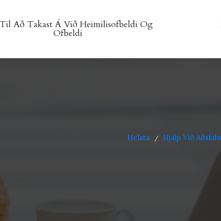
Til Að Takast Á Við Heimilisofbeldi Og
Ofbeldi
Helsta
Hjálp Við Aðski
/