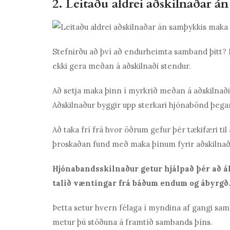
2. Leitaðu aldrei aðskilnaðar 
Stefnirðu að því að endurheimta samband þitt? Ef 
ekki gera meðan á aðskilnaði stendur.
Að setja maka þinn í myrkrið meðan á aðskilnaði
Aðskilnaður byggir upp sterkari hjónabönd þegar
Að taka frí frá hvor öðrum gefur þér tækifæri ti
þroskaðan fund með maka þínum fyrir aðskilnað
Hjónabandsskilnaður getur hjálpað þér að 
talið væntingar frá báðum endum og ábyrgð
Þetta setur hvern félaga í myndina af gangi sa
metur þú stöðuna á framtíð sambands þíns.