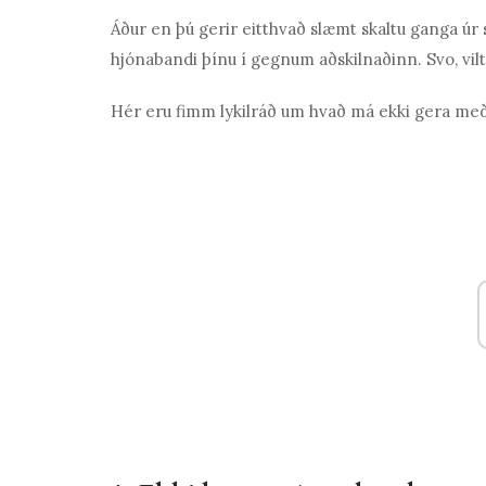
Áður en þú gerir eitthvað slæmt skaltu ganga úr 
hjónabandi þínu í gegnum aðskilnaðinn. Svo, vilt
Hér eru fimm lykilráð um hvað má ekki gera með