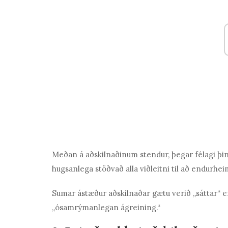
Meðan á aðskilnaðinum stendur, þegar félagi þinn
hugsanlega stöðvað alla viðleitni til að endurhe
Sumar ástæður aðskilnaðar gætu verið „sáttar“ 
„ósamrýmanlegan ágreining.“