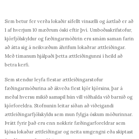
Sem betur fer verða lokaðir sífellt vinsælli og áætlað er að
1 af hverjum 10 mæðrum óski eftir því. Umboðsskrifstofur,
kjörfjölskyldur og fæðingarmóðirin eru smám saman farin
að átta sig á neikvæðum áhrifum lokaðrar ættleiðingar.
Með tímanum hjálpaði þetta ættleiðingunni í heild að
betra kerfi.
Sem stendur leyfa flestar ættleiðingarstofur
fæðingarmóðurina að ákveða flest kjör kjörsins, þar á
meðal hversu mikið samspil hún vill viðhalda við barnið og
kjörforeldra. Stofnunin leitar síðan að viðeigandi
ættleiðingarfjölskyldu sem mun fylgja óskum móðurinnar.
Þrátt fyrir það eru enn nokkrir fæðingarforeldrar sem
kjósa lokaðar ættleiðingar og neita umgengni eða skiptast