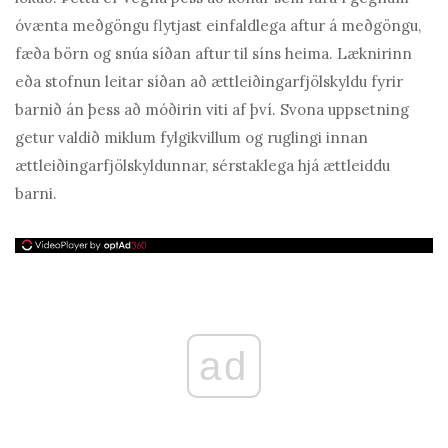
óvænta meðgöngu flytjast einfaldlega aftur á meðgöngu,
fæða börn og snúa síðan aftur til síns heima. Læknirinn
eða stofnun leitar síðan að ættleiðingarfjölskyldu fyrir
barnið án þess að móðirin viti af því. Svona uppsetning
getur valdið miklum fylgikvillum og ruglingi innan
ættleiðingarfjölskyldunnar, sérstaklega hjá ættleiddu
barni.
ad