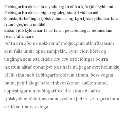
Fæðingarforeldrar fá myndir og bréf frá kjörfjölskyldunni
Fæðingarforeldrar eiga regluleg símtöl við barnið
Samskipti fæðingarfjölskyldunnar og kjörfjölskyldunnar fara
fram í gegnum millilið
Báðar fjölskyldurnar fá að fara í persónulegar heimsóknir
hvort til annars.
Þetta eru aðeins nokkrar af mögulegum atburðarásum
sem falla undir opna samþykkt. Fyrir eldri börn og
unglinga sem ættleiddir eru eru ættleiðingar þeirra
næstum alltaf opnar því þær hafa nú þegar eytt heilmiklu
af lífi sínu með fæðingarforeldrum sínum. Þess vegna
munu þeir líklega hafa einhverskonar auðkennandi
upplýsingar um fæðingarforeldra sína eða aðra
fjölskyldumeðlimi, svo sem systkini þeirra sem gætu hafa
verið sett sérstaklega.