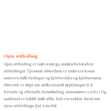
Opin ættleiðing
Opin ættleiðing er nákvæmlega andstæða lokaðrar
ættleiðingar. Í þessum aðstæðum er einhvers konar
samvera milli fæðingar og kjörforeldra og kjörbarnsins.
Almennt er skipt um auðkennandi upplýsingar (t.d.
fornafn og eftirnafn, heimilisfang, símanúmer o.s.frv.) Og
samband er haldið milli aðila. Það eru nokkur dæmi um
opna ættleiðingu, þar á meðal: