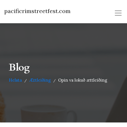
pacificrimstreetfest.com
Blog
Helsta
Ættleiðing
Opin vs lokuð ættleiðing
/
/