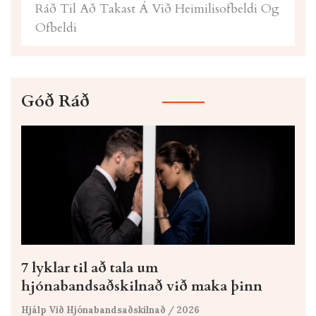
Ráð Til Að Takast Á Við Heimilisofbeldi Og
Ofbeldi
Góð Ráð
7 lyklar til að tala um
hjónabandsaðskilnað við maka þinn
Hjálp Við Hjónabandsaðskilnað
/ 2026