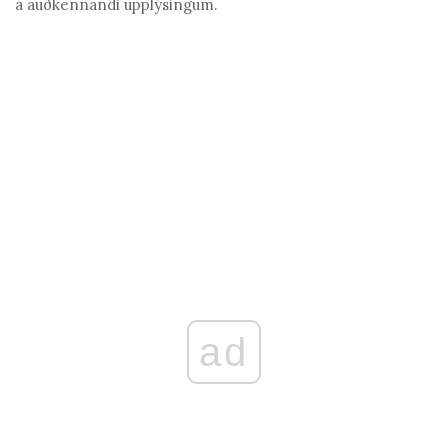
á auðkennandi upplýsingum.
ad