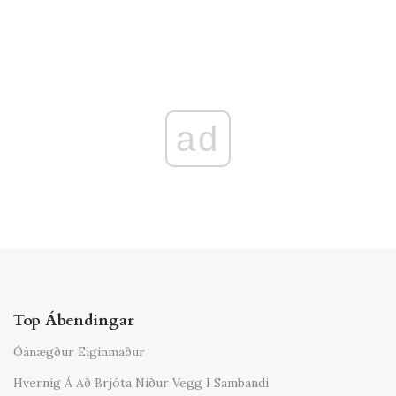
ad
Top Ábendingar
Óánægður Eiginmaður
Hvernig Á Að Brjóta Niður Vegg Í Sambandi