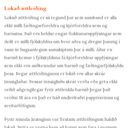
Lokað ættleiðing
Lokuð ættleiðing er sú tegund þar sem samband er alls
ekki milli fæðingarforeldra og kjörforeldra sem og
barnsins. Það eru heldur engar flokkunarupplýsingar sem
deilt er milli fjölskyldna um hvor aðra og dregur þannig í
raun úr hugsanlegum samskiptum þar á milli. Áður en
barnið kemur í fjölskylduna fá kjörforeldrar upplýsingar
sem ekki eru auðkenndar um barnið og fæðingarfjölskyldu
þess. Þegar ættleiðingunni er lokið eru allar skrár
innsiglaðar. Þessar innsigluðu skrár verða eða geta ekki
orðið aðgengilegar fyrir ættleidda barnið þegar það
verður 18 ára en það er háð undirritaðri pappírsvinnu og
sveitarfélögum.
Fyrir níunda áratuginn var flestum ættleiðingum haldið
lokað. Þetta er vegna þess að konur sem fara í gegnum