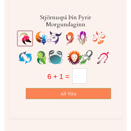
Stjörnuspá Þín Fyrir
Morgundaginn
Að Vita