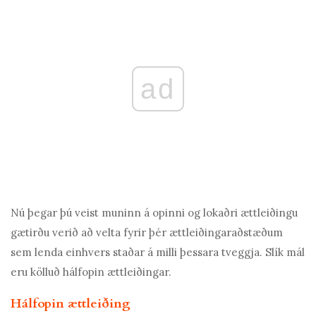
ad
Nú þegar þú veist muninn á opinni og lokaðri ættleiðingu
gætirðu verið að velta fyrir þér ættleiðingaraðstæðum
sem lenda einhvers staðar á milli þessara tveggja. Slík mál
eru kölluð hálfopin ættleiðingar.
Hálfopin ættleiðing