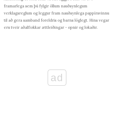
framarlega sem þú fylgir öllum nauðsynlegum
verklagsreglum og leggur fram nauðsynlega pappírsvinnu
til að gera samband foreldris og barns löglegt. Hins vegar
eru tveir aðalflokkar ættleiðingar - opnir og lokaðir.
ad