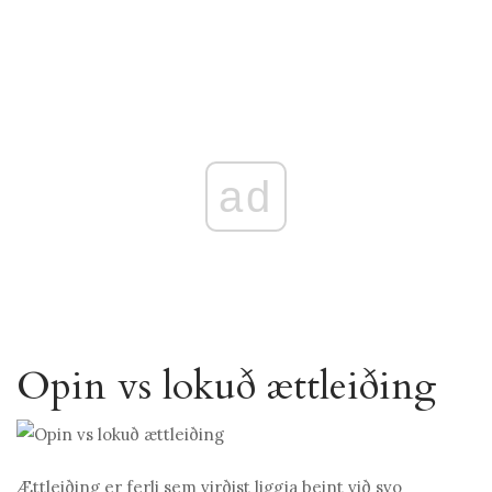
ad
Opin vs lokuð ættleiðing
Ættleiðing er ferli sem virðist liggja beint við svo