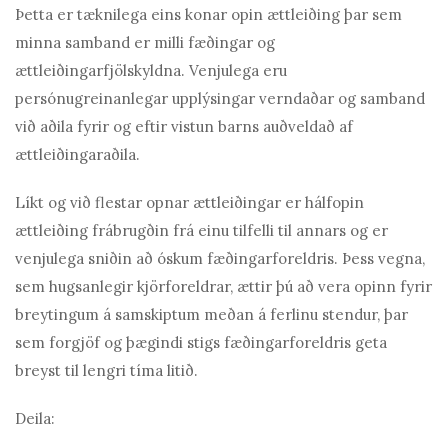
Þetta er tæknilega eins konar opin ættleiðing þar sem
minna samband er milli fæðingar og
ættleiðingarfjölskyldna. Venjulega eru
persónugreinanlegar upplýsingar verndaðar og samband
við aðila fyrir og eftir vistun barns auðveldað af
ættleiðingaraðila.
Líkt og við flestar opnar ættleiðingar er hálfopin
ættleiðing frábrugðin frá einu tilfelli til annars og er
venjulega sniðin að óskum fæðingarforeldris. Þess vegna,
sem hugsanlegir kjörforeldrar, ættir þú að vera opinn fyrir
breytingum á samskiptum meðan á ferlinu stendur, þar
sem forgjöf og þægindi stigs fæðingarforeldris geta
breyst til lengri tíma litið.
Deila: