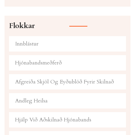
Flokkar
Innblástur
Hjónabandsmeðferð
Afgreiða Skjöl Og Eyðublöð Fyrir Skilnað
Andleg Heilsa
Hjálp Við Aðskilnað Hjónabands