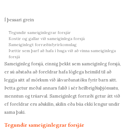
Í þessari grein
Tegundir sameiginlegrar forsjár
Kostir og gallar við sameiginlega forsjá
Sameiginlegt forræðisfyrirkomulag
Þættir sem þarf að hafa í huga við að vinna sameiginlega
forsjá
Sameiginleg forsjá, einnig þekkt sem sameiginleg forsjá,
er sú aðstaða að foreldrar hafa löglega heimild til að
leggja sitt af mörkum við ákvarðanatöku fyrir barn sitt.
Þetta getur meðal annars falið í sér heilbrigðisþjónustu,
menntun og trúarval. Sameiginlegt forræði getur átt við
ef foreldrar eru aðskilin, skilin eða búa ekki lengur undir
sama þaki.
Tegundir sameiginlegrar forsjár