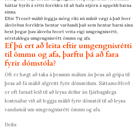
háttar byrði á rétti foreldra til að hafa stjórn á uppeldi barna
sinna.
Eftir Troxel-málið leggja mörg ríki nú mikið vægi á það hver
ákvörðun foreldris hentar varðandi það sem hentar barni sínu
best þegar þau ákveða hvort veita eigi umgengnisrétt,
sérstaklega umgengnisrétt ömmu og afa.
Ef þú ert að leita eftir umgengnisrétti
til ömmu og afa, þarftu þá að fara
fyrir dómstóla?
Oft er hægt að taka á þessum málum án þess að grípa til
þess að fá málið afgreitt fyrir dómstólum. Sáttameðferð
er oft farsæl leið til að leysa deilur án fjárhagslegs
kostnaðar við að leggja málið fyrir dómstól til að leysa
vandamál um umgengnisrétt ömmu og afa.
Deila: