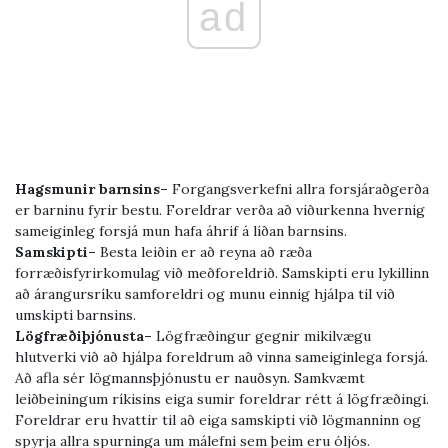
ad
Hagsmunir barnsins–
Forgangsverkefni allra forsjáraðgerða
er barninu fyrir bestu. Foreldrar verða að viðurkenna hvernig
sameiginleg forsjá mun hafa áhrif á líðan barnsins.
Samskipti–
Besta leiðin er að reyna að ræða
forræðisfyrirkomulag við meðforeldrið. Samskipti eru lykillinn
að árangursríku samforeldri og munu einnig hjálpa til við
umskipti barnsins.
Lögfræðiþjónusta–
Lögfræðingur gegnir mikilvægu
hlutverki við að hjálpa foreldrum að vinna sameiginlega forsjá.
Að afla sér lögmannsþjónustu er nauðsyn. Samkvæmt
leiðbeiningum ríkisins eiga sumir foreldrar rétt á lögfræðingi.
Foreldrar eru hvattir til að eiga samskipti við lögmanninn og
spyrja allra spurninga um málefni sem þeim eru óljós.