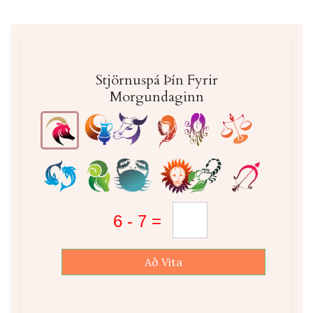
Stjörnuspá Þín Fyrir
Morgundaginn
Að Vita