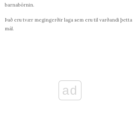
barnabörnin.
Það eru tvær megingerðir laga sem eru til varðandi þetta
mál.
ad