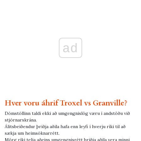
ad
Hver voru áhrif Troxel vs Granville?
Dómstóllinn taldi ekki að umgengnislög væru í andstöðu við
stjórnarskrána.
Álitsbeiðendur þriðja aðila hafa enn leyfi í hverju ríki til að
sækja um heimsóknarrétt.
Mörg ríki telja aðeins umgengnisrétt þriðja aðila vera minni