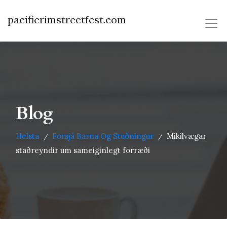
pacificrimstreetfest.com
Blog
Helsta
Forsjá Barna Og Stuðningur
Mikilvægar
/
/
staðreyndir um sameiginlegt forræði