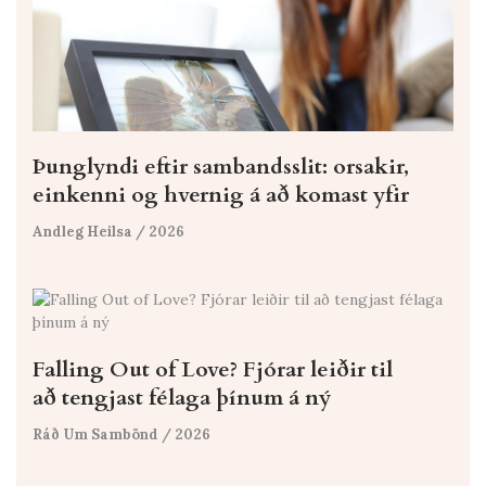
Þunglyndi eftir sambandsslit: orsakir,
einkenni og hvernig á að komast yfir
Andleg Heilsa
/ 2026
Falling Out of Love? Fjórar leiðir til
að tengjast félaga þínum á ný
Ráð Um Sambönd
/ 2026