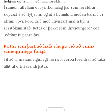
helgum og fríum með hinu foreldrinu
Í sumum tilfellum er fyrirkomulag þar sem foreldrar
skiptast á að flytja inn og út á heimilinu meðan barnið er
áfram í því. Foreldrið með útivistartímann býr á
sérstökum stað. Þetta er þekkt sem „hreiðurgerð“ eða
„vörður fuglahreiðra“.
Þættir sem þarf að hafa í huga við að vinna
sameiginlega forsjá
Til að vinna sameiginlegt forræði verða foreldrar að taka
tillit til eftirfarandi þátta: