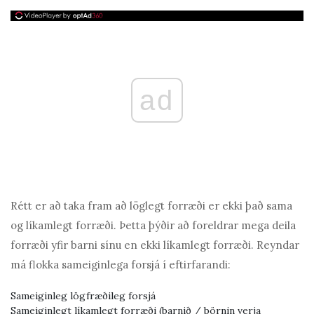
ad
Rétt er að taka fram að löglegt forræði er ekki það sama
og líkamlegt forræði. Þetta þýðir að foreldrar mega deila
forræði yfir barni sínu en ekki líkamlegt forræði. Reyndar
má flokka sameiginlega forsjá í eftirfarandi:
Sameiginleg lögfræðileg forsjá
Sameiginlegt líkamlegt forræði (barnið / börnin verja