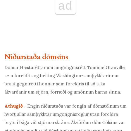
ad
Niðurstaða dómsins
Dómur Hæstaréttar um umgengnisrétt Tommie Granville
sem foreldris og beiting Washington-samþykktarinnar
braut gegn rétti hennar sem foreldris til að taka
ákvarðanir um stjórn, forræði og umönnun barna sinna.
Athugið
- Engin niðurstaða var fengin af dómstólnum um
hvort allar samþykktar umgengnisreglur utan foreldra
brytu í bága við stjórnarskrána. Ákvörðun dómstólsins var
eingöngu bundin við Washington og lögin sem þeir voru