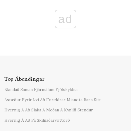
ad
Top Ábendingar
Blandað Saman Fjármálum Fjölskyldna
Ástæður Fyrir Því Að Foreldrar Misnota Barn Sitt
Hvernig Á Að Slaka Á Meðan Á Kynlífi Stendur
Hvernig Á Að Fá Skilnaðarvottorð