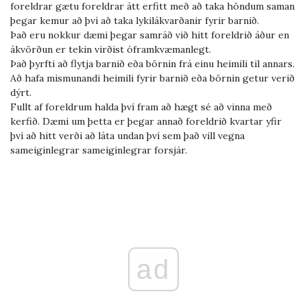
foreldrar gætu foreldrar átt erfitt með að taka höndum saman
þegar kemur að því að taka lykilákvarðanir fyrir barnið.
Það eru nokkur dæmi þegar samráð við hitt foreldrið áður en
ákvörðun er tekin virðist óframkvæmanlegt.
Það þyrfti að flytja barnið eða börnin frá einu heimili til annars.
Að hafa mismunandi heimili fyrir barnið eða börnin getur verið
dýrt.
Fullt af foreldrum halda því fram að hægt sé að vinna með
kerfið. Dæmi um þetta er þegar annað foreldrið kvartar yfir
því að hitt verði að láta undan því sem það vill vegna
sameiginlegrar sameiginlegrar forsjár.
ad