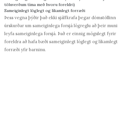
töluverðum tíma með hvoru foreldri)
Sameiginlegt löglegt og líkamlegt forræði
Þess vegna þýðir það ekki sjálfkrafa þegar dómstóllinn
úrskurðar um sameiginlega forsjá lögreglu að þeir muni
leyfa sameiginlega forsjá. Það er einnig mögulegt fyrir
foreldra að hafa bæði sameiginlegt löglegt og líkamlegt
forræði yfir barninu.