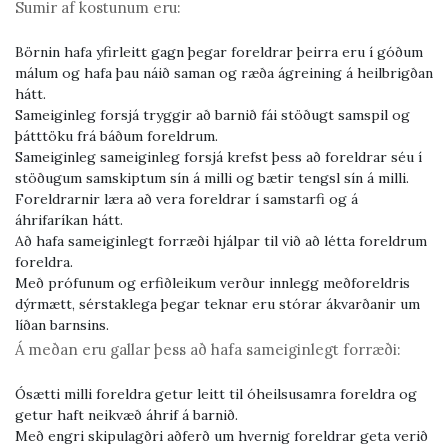
Sumir af kostunum eru:
Börnin hafa yfirleitt gagn þegar foreldrar þeirra eru í góðum
málum og hafa þau náið saman og ræða ágreining á heilbrigðan
hátt.
Sameiginleg forsjá tryggir að barnið fái stöðugt samspil og
þátttöku frá báðum foreldrum.
Sameiginleg sameiginleg forsjá krefst þess að foreldrar séu í
stöðugum samskiptum sín á milli og bætir tengsl sín á milli.
Foreldrarnir læra að vera foreldrar í samstarfi og á
áhrifaríkan hátt.
Að hafa sameiginlegt forræði hjálpar til við að létta foreldrum
foreldra.
Með prófunum og erfiðleikum verður innlegg meðforeldris
dýrmætt, sérstaklega þegar teknar eru stórar ákvarðanir um
líðan barnsins.
Á meðan eru gallar þess að hafa sameiginlegt forræði:
Ósætti milli foreldra getur leitt til óheilsusamra foreldra og
getur haft neikvæð áhrif á barnið.
Með engri skipulagðri aðferð um hvernig foreldrar geta verið