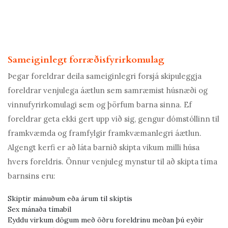
Sameiginlegt forræðisfyrirkomulag
Þegar foreldrar deila sameiginlegri forsjá skipuleggja
foreldrar venjulega áætlun sem samræmist húsnæði og
vinnufyrirkomulagi sem og þörfum barna sinna. Ef
foreldrar geta ekki gert upp við sig, gengur dómstóllinn til
framkvæmda og framfylgir framkvæmanlegri áætlun.
Algengt kerfi er að láta barnið skipta vikum milli húsa
hvers foreldris. Önnur venjuleg mynstur til að skipta tíma
barnsins eru:
Skiptir mánuðum eða árum til skiptis
Sex mánaða tímabil
Eyddu virkum dögum með öðru foreldrinu meðan þú eyðir