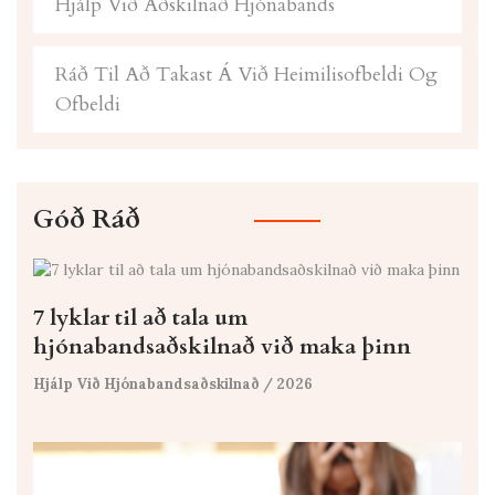
Hjálp Við Aðskilnað Hjónabands
Ráð Til Að Takast Á Við Heimilisofbeldi Og
Ofbeldi
Góð Ráð
7 lyklar til að tala um
hjónabandsaðskilnað við maka þinn
Hjálp Við Hjónabandsaðskilnað
/ 2026