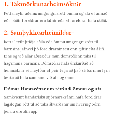
1. Takmörkunarheimsóknir
Þetta leyfir aðeins umgengnisrétt ömmu og afa ef annað
eða báðir foreldrar eru látnir eða ef foreldrar hafa skilið.
2. Samþykktarheimildar-
Þetta leyfir þriðja aðila eða ömmu umgengnisrétt til
barnsins jafnvel þó foreldrarnir séu enn giftir eða á lífi.
Eins og við allar aðstæður mun dómstóllinn taka til
hagsmuna barnsins. Dómstólar hafa úrskurðað að
heimsóknir séu leyfðar ef þeir telja að það sé barninu fyrir
bestu að hafa samband við afa og ömmu
Dómur Hæstaréttar um réttindi ömmu og afa
Samkvæmt bandarísku stjórnarskránni hafa foreldrar
lagalegan rétt til að taka ákvarðanir um hvernig börn
þeirra eru alin upp.