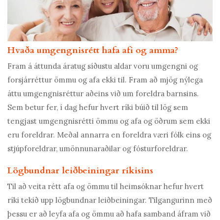
Hvaða umgengnisrétt hafa afi og amma?
Fram á áttunda áratug síðustu aldar voru umgengni og
forsjárréttur ömmu og afa ekki til. Fram að mjög nýlega
áttu umgengnisréttur aðeins við um foreldra barnsins.
Sem betur fer, í dag hefur hvert ríki búið til lög sem
tengjast umgengnisrétti ömmu og afa og öðrum sem ekki
eru foreldrar. Meðal annarra en foreldra væri fólk eins og
stjúpforeldrar, umönnunaraðilar og fósturforeldrar.
Lögbundnar leiðbeiningar ríkisins
Til að veita rétt afa og ömmu til heimsóknar hefur hvert
ríki tekið upp lögbundnar leiðbeiningar. Tilgangurinn með
þessu er að leyfa afa og ömmu að hafa samband áfram við