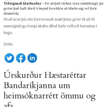
Viðeigandi klæðnaður -
Þó að það virðist vera ómikilvægt, þá
getur það haft áhrif á ímynd foreldris að klæða sig vel fyrir
dómstóla.
Hvað sem þú eða fyrrverandi maki þinn gerir til að fá
sameiginlega forsjá skaltu alltaf hafa velferð barnsins í
huga.
Deila:
Úrskurður Hæstaréttar
Bandaríkjanna um
heimsóknarrétt ömmu og
afa