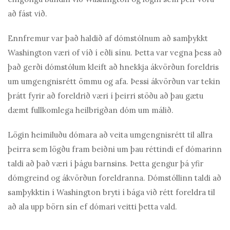
að fást við.
Ennfremur var það haldið af dómstólnum að samþykkt
Washington væri of víð í eðli sínu. Þetta var vegna þess að
það gerði dómstólum kleift að hnekkja ákvörðun foreldris
um umgengnisrétt ömmu og afa. Þessi ákvörðun var tekin
þrátt fyrir að foreldrið væri í þeirri stöðu að þau gætu
dæmt fullkomlega heilbrigðan dóm um málið.
Lögin heimiluðu dómara að veita umgengnisrétt til allra
þeirra sem lögðu fram beiðni um þau réttindi ef dómarinn
taldi að það væri í þágu barnsins. Þetta gengur þá yfir
dómgreind og ákvörðun foreldranna. Dómstóllinn taldi að
samþykktin í Washington bryti í bága við rétt foreldra til
að ala upp börn sín ef dómari veitti þetta vald.