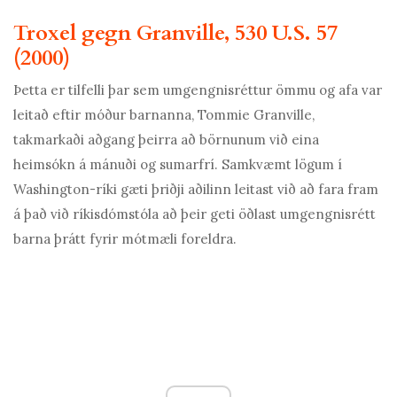
Troxel gegn Granville, 530 U.S. 57
(2000)
Þetta er tilfelli þar sem umgengnisréttur ömmu og afa var
leitað eftir móður barnanna, Tommie Granville,
takmarkaði aðgang þeirra að börnunum við eina
heimsókn á mánuði og sumarfrí. Samkvæmt lögum í
Washington-ríki gæti þriðji aðilinn leitast við að fara fram
á það við ríkisdómstóla að þeir geti öðlast umgengnisrétt
barna þrátt fyrir mótmæli foreldra.