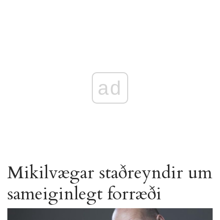
ad
Mikilvægar staðreyndir um
sameiginlegt forræði