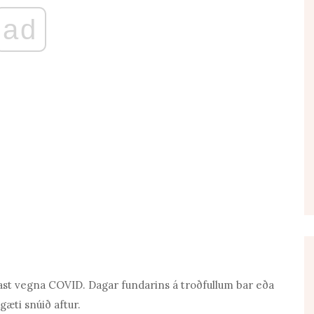
ad
ast vegna COVID. Dagar fundarins á troðfullum bar eða
gæti snúið aftur.