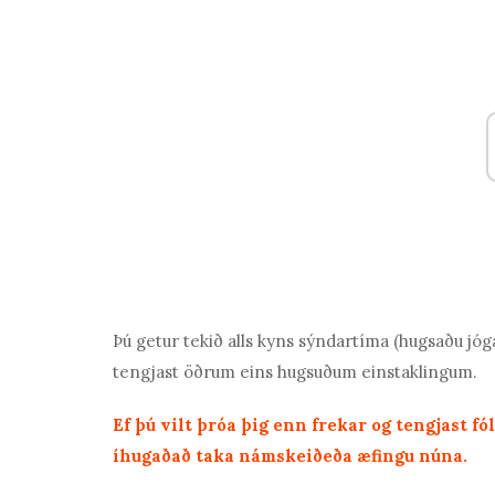
Þú getur tekið alls kyns sýndartíma (hugsaðu jóga e
tengjast öðrum eins hugsuðum einstaklingum.
Ef þú vilt þróa þig enn frekar og tengjast 
íhugað
að taka námskeið
eða æfingu núna.