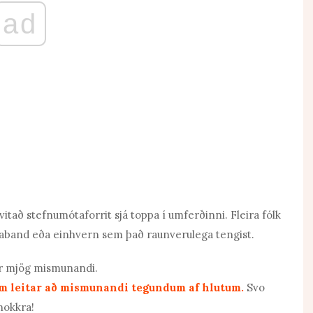
ad
uðvitað stefnumótaforrit
sjá toppa
í umferðinni. Fleira fólk
ónaband eða einhvern sem það raunverulega tengist.
er mjög mismunandi.
em leitar að mismunandi tegundum af hlutum.
Svo
nokkra!