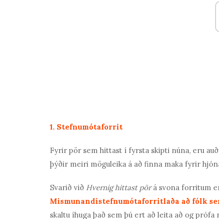
1. Stefnumótaforrit
Fyrir pör sem hittast í fyrsta skipti núna, eru a
þýðir meiri möguleika á að finna maka fyrir hj
Svarið við
Hvernig hittast pör
á svona forritum 
Mismunandi
stefnumótaforrit
laða að fólk s
skaltu íhuga það sem þú ert að leita að og prófa 