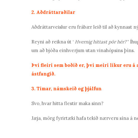
2. Aðdráttaraðilar
Aðdráttarveislur eru frábær leið til að kynnast ný
Reyni að reikna út ‘
Hvernig hittast pör hér?
'
Íhu
um að bjóða einhverjum utan vinahópsins þíns.
Því fleiri sem boðið er, því meiri líkur eru 
ástfangið.
3. Tímar, námskeið og þjálfun
Svo, hvar hitta flestir maka sinn?
Jæja, mörg fyrirtæki hafa tekið nærveru sína á n