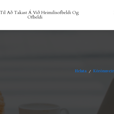
Til Að Takast Á Við Heimilisofbeldi Og
Ofbeldi
Helsta
Kórónuveir
/