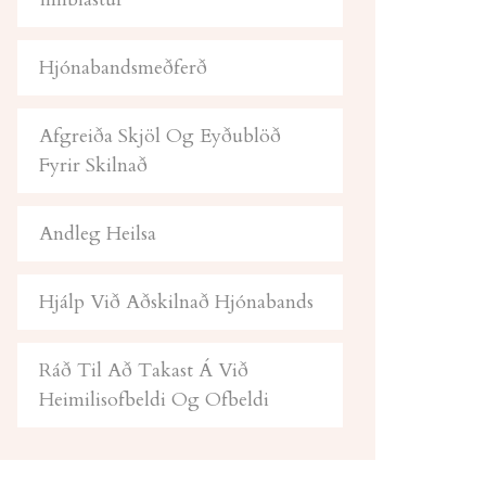
Hjónabandsmeðferð
Afgreiða Skjöl Og Eyðublöð
Fyrir Skilnað
Andleg Heilsa
Hjálp Við Aðskilnað Hjónabands
Ráð Til Að Takast Á Við
Heimilisofbeldi Og Ofbeldi