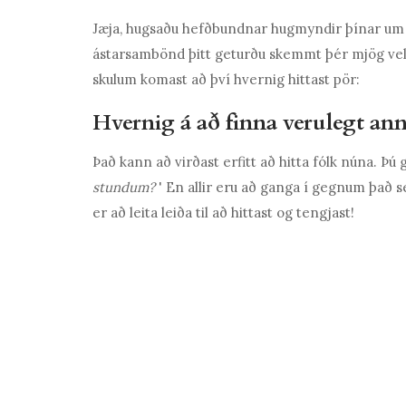
Jæja, hugsaðu hefðbundnar hugmyndir þínar um h
ástarsambönd þitt geturðu skemmt þér mjög vel v
skulum komast að því
hvernig hittast pör:
Hvernig á að finna verulegt an
Það kann að virðast erfitt að hitta fólk núna. Þú gæ
stundum?
'
En allir eru að ganga í gegnum það s
er að leita leiða til að hittast og tengjast!