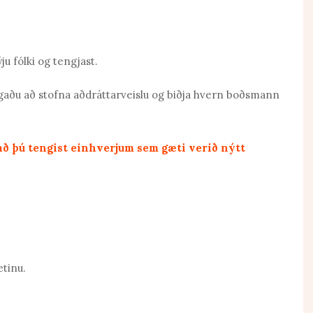
ju fólki og tengjast.
gaðu að stofna aðdráttarveislu og biðja hvern boðsmann
á að þú tengist einhverjum sem gæti verið nýtt
etinu.