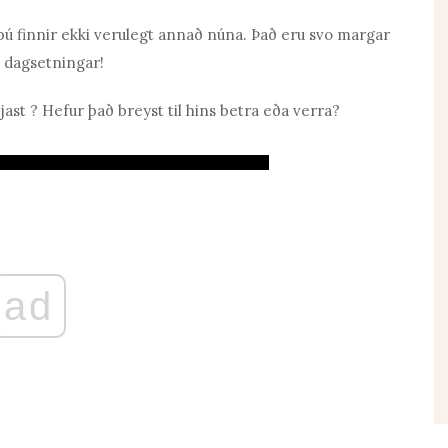
ú finnir ekki verulegt annað núna. Það eru svo margar
pp dagsetningar!
jast
? Hefur það breyst til hins betra eða verra?
ad