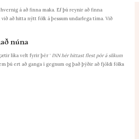
vernig á að finna maka. Ef þú reynir að finna
ið að hitta nýtt fólk á þessum undarlega tíma. Við
nað núna
tir líka velt fyrir þér ‘
INN
hér hittast flest pör á slíkum
em þú ert að ganga í gegnum og það þýðir að fjöldi fólks