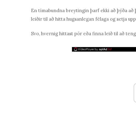
En tímabundna breytingin þarf ekki að þýða að þ
leiðir til að hitta hugsanlegan félaga og setja u
Svo,
hvernig hittast pör eða finna leið til að teng