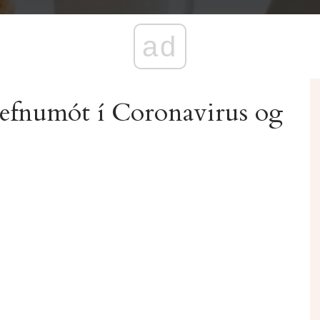
ad
Stefnumót í Coronavirus og