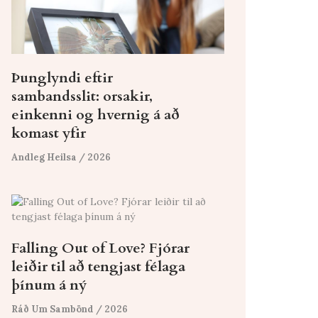
Þunglyndi eftir
sambandsslit: orsakir,
einkenni og hvernig á að
komast yfir
Andleg Heilsa
/ 2026
Falling Out of Love? Fjórar
leiðir til að tengjast félaga
þínum á ný
Ráð Um Sambönd
/ 2026