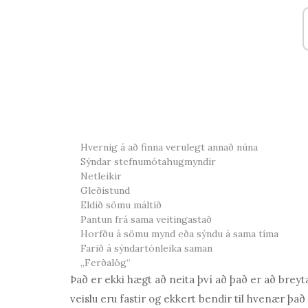
Hvernig á að finna verulegt annað núna
Sýndar stefnumótahugmyndir
Netleikir
Gleðistund
Eldið sömu máltíð
Pantun frá sama veitingastað
Horfðu á sömu mynd eða sýndu á sama tíma
Farið á sýndartónleika saman
„Ferðalög“
Það er ekki hægt að neita því að það er
að breyt
veislu eru fastir og ekkert bendir til hvenær það 