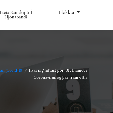
Bæta Samskipti Í
Flokkur
Hjónabandi
an (Covid-19
Hvernig hittast pör: Stefnumót í
/
Coronavirus og þar fram eftir