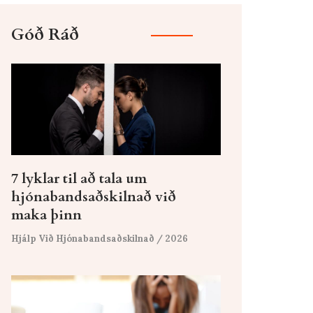
Góð Ráð
7 lyklar til að tala um
hjónabandsaðskilnað við
maka þinn
Hjálp Við Hjónabandsaðskilnað
/ 2026