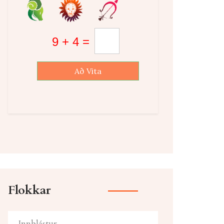
Að Vita
Flokkar
Innblástur