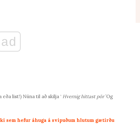
ad
ða list!) Núna til að skilja ‘
Hvernig hittast pör
’Og
fólki sem hefur áhuga á svipuðum hlutum gætirðu