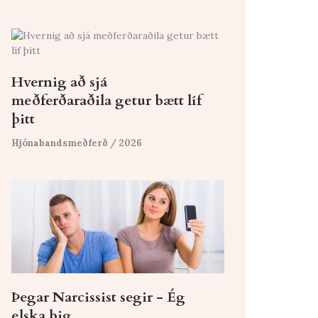
Hvernig að sjá
meðferðaraðila getur bætt líf
þitt
Hjónabandsmeðferð
/ 2026
Þegar Narcissist segir - Ég
elska þig